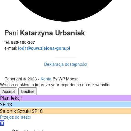
Pani
Katarzyna Urbaniak
tel.
880-100-367
e-mail:
iod1@cuw.zielona-gora.pl
Deklaracja dostępności
Copyright © 2026 -
Kenta
By WP Moose
We use cookies to improve your experience on our website
Accept
Decline
Plan lekcji
SP 18
Salonik Sztuki SP18
Przejdź do treści
Otwórz
pasek