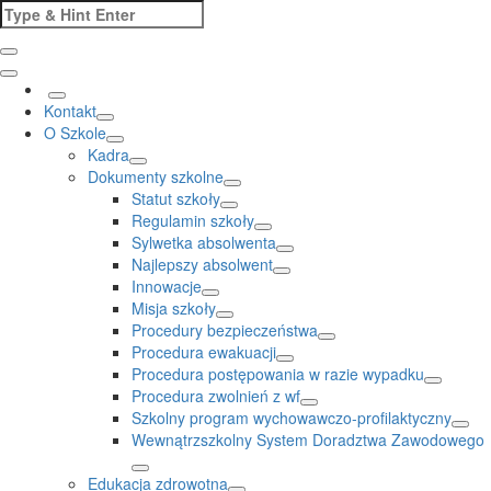
Skip
Search
to
for:
content
Kontakt
O Szkole
Kadra
Dokumenty szkolne
Statut szkoły
Regulamin szkoły
Sylwetka absolwenta
Najlepszy absolwent
Innowacje
Misja szkoły
Procedury bezpieczeństwa
Procedura ewakuacji
Procedura postępowania w razie wypadku
Procedura zwolnień z wf
Szkolny program wychowawczo-profilaktyczny
Wewnątrzszkolny System Doradztwa Zawodowego
Edukacja zdrowotna