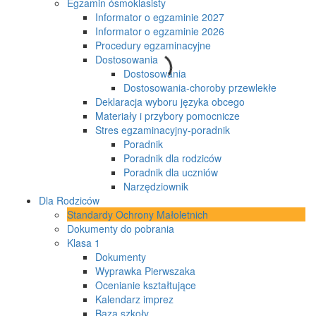
Egzamin ósmoklasisty
Informator o egzaminie 2027
Informator o egzaminie 2026
Procedury egzaminacyjne
Dostosowania
Dostosowania
Dostosowania-choroby przewlekłe
Deklaracja wyboru języka obcego
Materiały i przybory pomocnicze
Stres egzaminacyjny-poradnik
Poradnik
Poradnik dla rodziców
Poradnik dla uczniów
Narzędziownik
Dla Rodziców
Standardy Ochrony Małoletnich
Dokumenty do pobrania
Klasa 1
Dokumenty
Wyprawka Pierwszaka
Ocenianie kształtujące
Kalendarz imprez
Baza szkoły