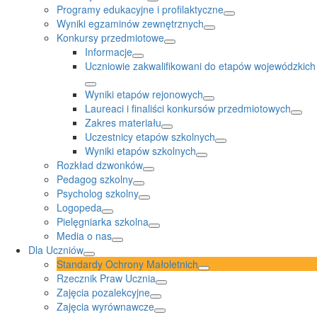
Programy edukacyjne i profilaktyczne
Wyniki egzaminów zewnętrznych
Konkursy przedmiotowe
Informacje
Uczniowie zakwalifikowani do etapów wojewódzkich
Wyniki etapów rejonowych
Laureaci i finaliści konkursów przedmiotowych
Zakres materiału
Uczestnicy etapów szkolnych
Wyniki etapów szkolnych
Rozkład dzwonków
Pedagog szkolny
Psycholog szkolny
Logopeda
Pielęgniarka szkolna
Media o nas
Dla Uczniów
Standardy Ochrony Małoletnich
Rzecznik Praw Ucznia
Zajęcia pozalekcyjne
Zajęcia wyrównawcze