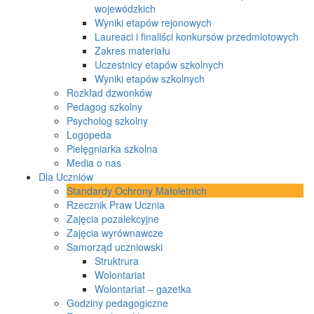
wojewódzkich
Wyniki etapów rejonowych
Laureaci i finaliści konkursów przedmiotowych
Zakres materiału
Uczestnicy etapów szkolnych
Wyniki etapów szkolnych
Rozkład dzwonków
Pedagog szkolny
Psycholog szkolny
Logopeda
Pielęgniarka szkolna
Media o nas
Dla Uczniów
Standardy Ochrony Małoletnich
Rzecznik Praw Ucznia
Zajęcia pozalekcyjne
Zajęcia wyrównawcze
Samorząd uczniowski
Struktrura
Wolontariat
Wolontariat – gazetka
Godziny pedagogiczne