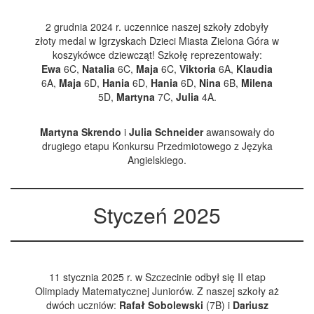
2 grudnia 2024 r. uczennice naszej szkoły zdobyły
złoty medal w Igrzyskach Dzieci Miasta Zielona Góra w
koszykówce dziewcząt! Szkołę reprezentowały:
Ewa
6C,
Natalia
6C,
Maja
6C,
Viktoria
6A,
Klaudia
6A,
Maja
6D,
Hania
6D,
Hania
6D,
Nina
6B,
Milena
5D,
Martyna
7C,
Julia
4A.
Martyna Skrendo
i
Julia Schneider
awansowały do
drugiego etapu Konkursu Przedmiotowego z Języka
Angielskiego.
Styczeń 2025
11 stycznia 2025 r. w Szczecinie odbył się II etap
Olimpiady Matematycznej Juniorów. Z naszej szkoły aż
dwóch uczniów:
Rafał Sobolewski
(7B) i
Dariusz