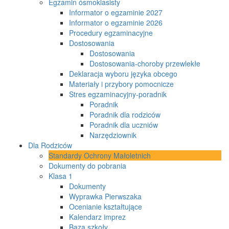
Egzamin ósmoklasisty
Informator o egzaminie 2027
Informator o egzaminie 2026
Procedury egzaminacyjne
Dostosowania
Dostosowania
Dostosowania-choroby przewlekłe
Deklaracja wyboru języka obcego
Materiały i przybory pomocnicze
Stres egzaminacyjny-poradnik
Poradnik
Poradnik dla rodziców
Poradnik dla uczniów
Narzędziownik
Dla Rodziców
Standardy Ochrony Małoletnich
Dokumenty do pobrania
Klasa 1
Dokumenty
Wyprawka Pierwszaka
Ocenianie kształtujące
Kalendarz imprez
Baza szkoły