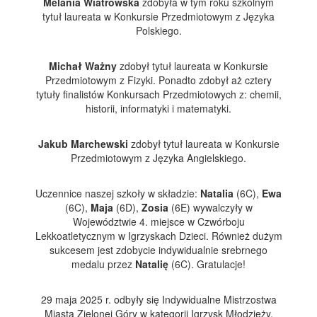
Melania Wiatrowska
zdobyła w tym roku szkolnym
tytuł laureata w Konkursie Przedmiotowym z Języka
Polskiego.
Michał Ważny
zdobył tytuł laureata w Konkursie
Przedmiotowym z Fizyki. Ponadto zdobył aż cztery
tytuły finalistów Konkursach Przedmiotowych z: chemii,
historii, informatyki i matematyki.
Jakub Marchewski
zdobył tytuł laureata w Konkursie
Przedmiotowym z Języka Angielskiego.
Uczennice naszej szkoły w składzie:
Natalia
(6C),
Ewa
(6C),
Maja
(6D),
Zosia
(6E) wywalczyły w
Województwie 4. miejsce w Czwórboju
Lekkoatletycznym w Igrzyskach Dzieci. Również dużym
sukcesem jest zdobycie indywidualnie srebrnego
medalu przez
Natalię
(6C). Gratulacje!
29 maja 2025 r. odbyły się Indywidualne Mistrzostwa
Miasta Zielonej Góry w kategorii Igrzysk Młodzieży.