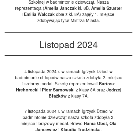
Szkolnej w badmintonie dziewcząt. Nasza
reprezentacja (
Amelia Janczak
kl. 8B,
Amelia Szuster
i
Emilia Walczak
obie z kl. 8A) zajęły 1. miejsce,
zdobywając tytuł Mistrza Miasta.
Listopad 2024
4 listopada 2024 r. w ramach Igrzysk Dzieci w
badmintonie chłopców nasza szkoła zdobyła 2. miejsce
i srebrny medal. Szkołę reprezentowali
Bartosz
Hrehorecki
i
Piotr Sarnowski
z klasy 8A oraz
Jędrzej
Błażków
z klasy 7A.
7 listopada 2024 r. w ramach Igrzysk Dzieci w
badmintonie dziewcząt nasza szkoła zdobyła 3.
miejsce i brązowy medal. Brawo
Hania Obst, Ola
Jancewicz
i
Klaudia
Trudzińska
.