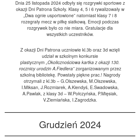
Dnia 25 listopada 2024 odbyły się rozgrywki sportowe z
okazji Dni Patrona Szkoły. Klasy 4, 5 i 6 rywalizowały w
„Dwa ognie usportowione” natomiast klasy 7 i 8
rozegrały mecz w piłkę siatkową. Emocji podczas
rozgrywek było co nie miara. Gratulacje dla
wszystkich uczestników.
Z okazji Dni Patrona uczniowie kl.3b oraz 3d wzięli
udział w szkolnym konkursie
plastycznym
„Okolicznościowa kartka z okazji 130.
rocznicy urodzin A.Fiedlera”
zorganizowanym przez
szkolną bibliotekę. Powstały piękne prac.! Nagrody
otrzymali z kl.3b – G.Olszewska, M.Olszewska,
I.Miksan, J.Rozmiarek, A.Kiendyś, E.Swadowska,
A.Pawlak, z klasy 3d – W.Połczyńska, P.Mięsiak,
V.Ziemiańska, I.Zagrodzka.
Grudzień 2024