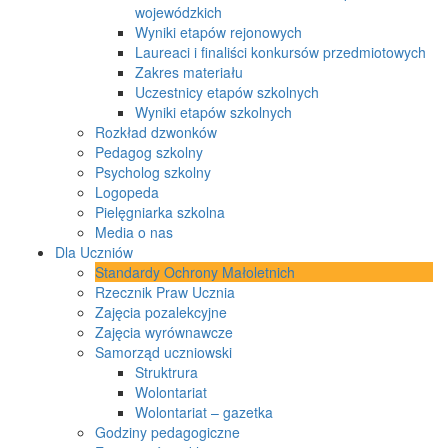
wojewódzkich
Wyniki etapów rejonowych
Laureaci i finaliści konkursów przedmiotowych
Zakres materiału
Uczestnicy etapów szkolnych
Wyniki etapów szkolnych
Rozkład dzwonków
Pedagog szkolny
Psycholog szkolny
Logopeda
Pielęgniarka szkolna
Media o nas
Dla Uczniów
Standardy Ochrony Małoletnich
Rzecznik Praw Ucznia
Zajęcia pozalekcyjne
Zajęcia wyrównawcze
Samorząd uczniowski
Struktrura
Wolontariat
Wolontariat – gazetka
Godziny pedagogiczne