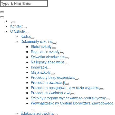
Skip
Search
to
for:
content
Kontakt
O Szkole
Kadra
Dokumenty szkolne
Statut szkoły
Regulamin szkoły
Sylwetka absolwenta
Najlepszy absolwent
Innowacje
Misja szkoły
Procedury bezpieczeństwa
Procedura ewakuacji
Procedura postępowania w razie wypadku
Procedura zwolnień z wf
Szkolny program wychowawczo-profilaktyczny
Wewnątrzszkolny System Doradztwa Zawodowego
Edukacja zdrowotna