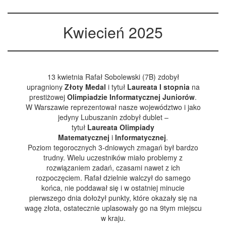
Kwiecień 2025
13 kwietnia Rafał Sobolewski (7B) zdobył
upragniony
Złoty Medal
i tytuł
Laureata I stopnia
na
prestiżowej
Olimpiadzie Informatycznej Juniorów
.
W Warszawie reprezentował nasze województwo i jako
jedyny Lubuszanin zdobył dublet –
tytuł
Laureata
Olimpiady
Matematycznej
i
Informatycznej
.
Poziom tegorocznych 3-dniowych zmagań był bardzo
trudny. Wielu uczestników miało problemy z
rozwiązaniem zadań, czasami nawet z ich
rozpoczęciem. Rafał dzielnie walczył do samego
końca, nie poddawał się i w ostatniej minucie
pierwszego dnia dołożył punkty, które okazały się na
wagę złota, ostatecznie uplasowały go na 9tym miejscu
w kraju.