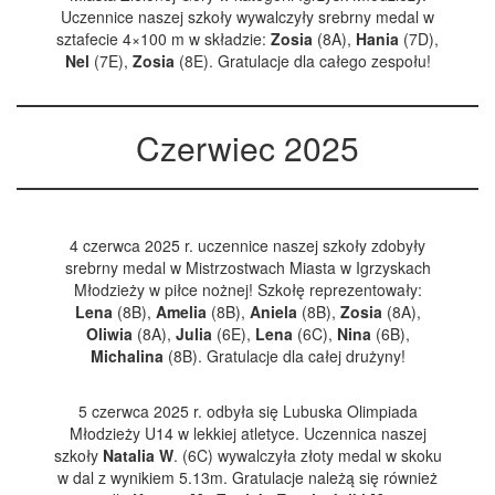
Uczennice naszej szkoły wywalczyły srebrny medal w
sztafecie 4×100 m w składzie:
Zosia
(8A),
Hania
(7D),
Nel
(7E),
Zosia
(8E). Gratulacje dla całego zespołu!
Czerwiec 2025
4 czerwca 2025 r. uczennice naszej szkoły zdobyły
srebrny medal w Mistrzostwach Miasta w Igrzyskach
Młodzieży w piłce nożnej! Szkołę reprezentowały:
Lena
(8B),
Amelia
(8B),
Aniela
(8B),
Zosia
(8A),
Oliwia
(8A),
Julia
(6E),
Lena
(6C),
Nina
(6B),
Michalina
(8B). Gratulacje dla całej drużyny!
5 czerwca 2025 r. odbyła się Lubuska Olimpiada
Młodzieży U14 w lekkiej atletyce. Uczennica naszej
szkoły
Natalia
W
. (6C) wywalczyła złoty medal w skoku
w dal z wynikiem 5.13m. Gratulacje należą się również