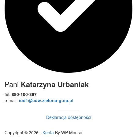
Pani
Katarzyna Urbaniak
tel.
880-100-367
e-mail:
iod1@cuw.zielona-gora.pl
Deklaracja dostępności
Copyright © 2026 -
Kenta
By WP Moose