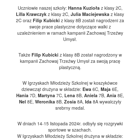
Uczniowie naszej szkoły:
Hanna Kuzioła
z klasy 2C,
Lilla Krawczyk
z klasy 2C,
Julia Maciejewska
z klasy
2C oraz
Filip Kubicki
z klasy 8B zostali nagrodzeni za
swoje prace plastyczne dotyczące walki z
uzależnieniem w ramach kampanii Zachowaj Trzeźwy
Umysł.
Także
Filip Kubicki
z klasy 8B został nagrodzony w
kampanii Zachowaj Trzeźwy Umysł za swoją pracę
plastyczną.
W Igrzyskach Młodzieży Szkolnej w koszykówce
dziewcząt drużyna w składzie:
Ewa
6C,
Maja
6E,
Hania
7D,
Martyna
7C,
Lena
8B,
Aniela
7B,
Ania
8E,
Nel
8E,
Weronika
8B,
Zosia
8A,
Ida
8A wywalczyły
srebrny medal.
W dniach 14-15 listopada 2024r. odbyły się rozgrywki
sportowe w szachach.
W Igrzyskach Młodzieży Szkolnej drużyna w składzie: