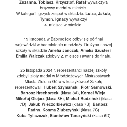
Zuzanna
,
Tobiasz
,
Krzysztof
,
Rafał
wywalczyła
brązowy medal w mieście.
W kategorii Igrzysk zespół w składzie:
Luiza
,
Jakub
,
Tymon
,
Ignacy
wywalczył
4. miejsce w mieście.
19 listopada w Babimoście odbył się półfinał
wojewódzki w badmintonie młodzieży. Drużyna naszej
szkoły w składzie
Amelia Janczak
,
Amelia Szuster
i
Emilia Walczak
zdobyły 2. miejsce i awans do finału.
25 listopada 2024 r. reprezentanci naszej szkoły
zdobyli złoty medal w Młodzieżowych Mistrzostwach
Miasta Zielona Góra w koszykówce! Szkołę
reprezentowali:
Hubert Szymański
,
Piotr Sarnowski
,
Bartosz Hrechorecki
(klasa 8A),
Kornel Wieja
,
Mikołaj Olejarz
(klasa 8E),
Michał Rudziński
(klasa
7D),
Jakub Wieczorkiewicz
(klasa 7B),
Bartosz
Radny
,
Kosma Ziubrzyński
(klasa 7C)
Kuba Tyliszczak
,
Stanisław Tarczyński
(klasa 6D)