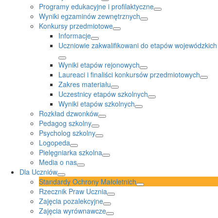
Programy edukacyjne i profilaktyczne
Wyniki egzaminów zewnętrznych
Konkursy przedmiotowe
Informacje
Uczniowie zakwalifikowani do etapów wojewódzkich
Wyniki etapów rejonowych
Laureaci i finaliści konkursów przedmiotowych
Zakres materiału
Uczestnicy etapów szkolnych
Wyniki etapów szkolnych
Rozkład dzwonków
Pedagog szkolny
Psycholog szkolny
Logopeda
Pielęgniarka szkolna
Media o nas
Dla Uczniów
Standardy Ochrony Małoletnich
Rzecznik Praw Ucznia
Zajęcia pozalekcyjne
Zajęcia wyrównawcze