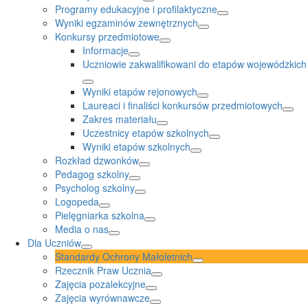
Programy edukacyjne i profilaktyczne
Wyniki egzaminów zewnętrznych
Konkursy przedmiotowe
Informacje
Uczniowie zakwalifikowani do etapów wojewódzkich
Wyniki etapów rejonowych
Laureaci i finaliści konkursów przedmiotowych
Zakres materiału
Uczestnicy etapów szkolnych
Wyniki etapów szkolnych
Rozkład dzwonków
Pedagog szkolny
Psycholog szkolny
Logopeda
Pielęgniarka szkolna
Media o nas
Dla Uczniów
Standardy Ochrony Małoletnich
Rzecznik Praw Ucznia
Zajęcia pozalekcyjne
Zajęcia wyrównawcze