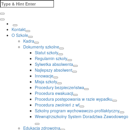
Skip
Search
to
for:
content
Kontakt
O Szkole
Kadra
Dokumenty szkolne
Statut szkoły
Regulamin szkoły
Sylwetka absolwenta
Najlepszy absolwent
Innowacje
Misja szkoły
Procedury bezpieczeństwa
Procedura ewakuacji
Procedura postępowania w razie wypadku
Procedura zwolnień z wf
Szkolny program wychowawczo-profilaktyczny
Wewnątrzszkolny System Doradztwa Zawodowego
Edukacja zdrowotna