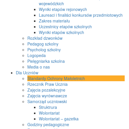
wojewódzkich
Wyniki etapów rejonowych
Laureaci i finaliści konkursów przedmiotowych
Zakres materiału
Uczestnicy etapów szkolnych
Wyniki etapów szkolnych
Rozkład dzwonków
Pedagog szkolny
Psycholog szkolny
Logopeda
Pielęgniarka szkolna
Media o nas
Dla Uczniów
Standardy Ochrony Małoletnich
Rzecznik Praw Ucznia
Zajęcia pozalekcyjne
Zajęcia wyrównawcze
Samorząd uczniowski
Struktrura
Wolontariat
Wolontariat – gazetka
Godziny pedagogiczne