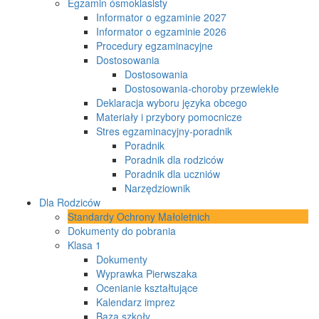
Egzamin ósmoklasisty
Informator o egzaminie 2027
Informator o egzaminie 2026
Procedury egzaminacyjne
Dostosowania
Dostosowania
Dostosowania-choroby przewlekłe
Deklaracja wyboru języka obcego
Materiały i przybory pomocnicze
Stres egzaminacyjny-poradnik
Poradnik
Poradnik dla rodziców
Poradnik dla uczniów
Narzędziownik
Dla Rodziców
Standardy Ochrony Małoletnich
Dokumenty do pobrania
Klasa 1
Dokumenty
Wyprawka Pierwszaka
Ocenianie kształtujące
Kalendarz imprez
Baza szkoły