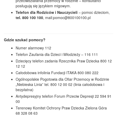
przeciwdziałania przemocy w rodzinie – konsultanci
posługują się językiem migowym.
Telefon dla Rodziców i Nauczycieli
– pomoc dzieciom,
tel. 800 100 100
, mail:pomoc@800100100.pl
Gdzie szukać pomocy?
Numer alarmowy 112
Telefon Zaufania dla Dzieci i Młodzieży – 116 111
Dziecięcy telefon zadania Rzecznika Praw Dziecka 800 12
12 12
Całodobowa infolinia Fundacji ITAKA 800 080 222
Ogólnopolskie Pogotowia dla Ofiar Przemocy w Rodzinie
„Niebieska Linia” tel. 800 12 00 02 (linia całodobowa i
bezpłatna)
Antydepresyjny telefon Forum Przeciw Depresji 22 594 91
00
Terenowy Komitet Ochrony Praw Dziecka Zielona Góra
68 328 08 63