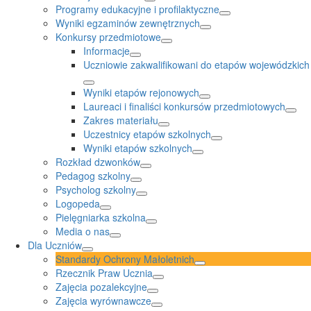
Programy edukacyjne i profilaktyczne
Wyniki egzaminów zewnętrznych
Konkursy przedmiotowe
Informacje
Uczniowie zakwalifikowani do etapów wojewódzkich
Wyniki etapów rejonowych
Laureaci i finaliści konkursów przedmiotowych
Zakres materiału
Uczestnicy etapów szkolnych
Wyniki etapów szkolnych
Rozkład dzwonków
Pedagog szkolny
Psycholog szkolny
Logopeda
Pielęgniarka szkolna
Media o nas
Dla Uczniów
Standardy Ochrony Małoletnich
Rzecznik Praw Ucznia
Zajęcia pozalekcyjne
Zajęcia wyrównawcze