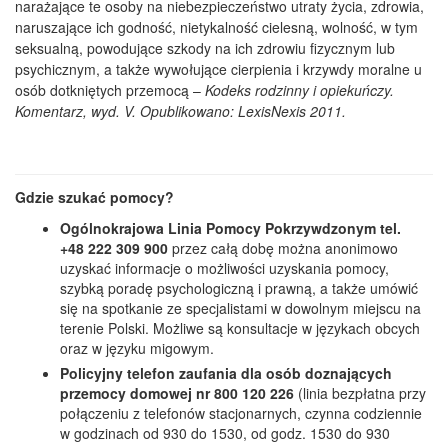
narażające te osoby na niebezpieczeństwo utraty życia, zdrowia,
naruszające ich godność, nietykalność cielesną, wolność, w tym
seksualną, powodujące szkody na ich zdrowiu fizycznym lub
psychicznym, a także wywołujące cierpienia i krzywdy moralne u
osób dotkniętych przemocą –
Kodeks rodzinny i opiekuńczy.
Komentarz, wyd. V. Opublikowano: LexisNexis 2011.
Gdzie szukać pomocy?
Ogólnokrajowa Linia Pomocy Pokrzywdzonym tel.
+48 222 309 900
przez całą dobę można anonimowo
uzyskać informacje o możliwości uzyskania pomocy,
szybką poradę psychologiczną i prawną, a także umówić
się na spotkanie ze specjalistami w dowolnym miejscu na
terenie Polski. Możliwe są konsultacje w językach obcych
oraz w języku migowym.
Policyjny telefon zaufania dla osób doznających
przemocy domowej nr 800 120 226
(linia bezpłatna przy
połączeniu z telefonów stacjonarnych, czynna codziennie
w godzinach od 930 do 1530, od godz. 1530 do 930