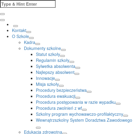
Skip
Search
to
for:
content
Kontakt
O Szkole
Kadra
Dokumenty szkolne
Statut szkoły
Regulamin szkoły
Sylwetka absolwenta
Najlepszy absolwent
Innowacje
Misja szkoły
Procedury bezpieczeństwa
Procedura ewakuacji
Procedura postępowania w razie wypadku
Procedura zwolnień z wf
Szkolny program wychowawczo-profilaktyczny
Wewnątrzszkolny System Doradztwa Zawodowego
Edukacja zdrowotna