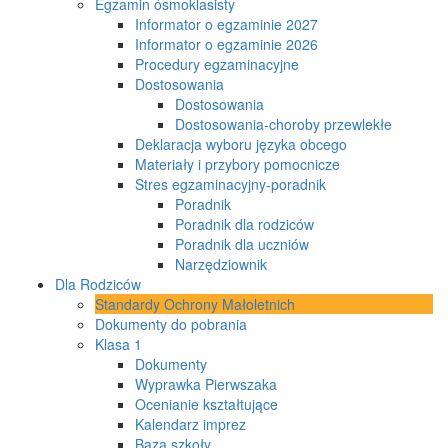
Egzamin ósmoklasisty
Informator o egzaminie 2027
Informator o egzaminie 2026
Procedury egzaminacyjne
Dostosowania
Dostosowania
Dostosowania-choroby przewlekłe
Deklaracja wyboru języka obcego
Materiały i przybory pomocnicze
Stres egzaminacyjny-poradnik
Poradnik
Poradnik dla rodziców
Poradnik dla uczniów
Narzędziownik
Dla Rodziców
Standardy Ochrony Małoletnich
Dokumenty do pobrania
Klasa 1
Dokumenty
Wyprawka Pierwszaka
Ocenianie kształtujące
Kalendarz imprez
Baza szkoły