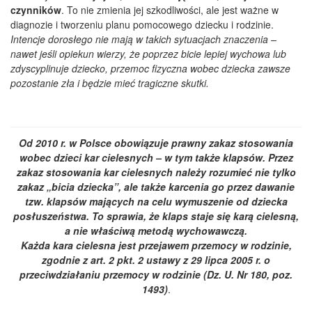
czynników
. To nie zmienia jej szkodliwości, ale jest ważne w
diagnozie i tworzeniu planu pomocowego dziecku i rodzinie.
Intencje dorosłego nie mają w takich sytuacjach znaczenia –
nawet jeśli opiekun wierzy, że poprzez bicie lepiej wychowa lub
zdyscyplinuje dziecko, przemoc fizyczna wobec dziecka zawsze
pozostanie zła i będzie mieć tragiczne skutki.
Od 2010 r. w Polsce obowiązuje prawny zakaz stosowania
wobec dzieci kar cielesnych – w tym także klapsów. Przez
zakaz stosowania kar cielesnych należy rozumieć nie tylko
zakaz „bicia dziecka”, ale także karcenia go przez dawanie
tzw. klapsów mających na celu wymuszenie od dziecka
posłuszeństwa. To sprawia, że klaps staje się karą cielesną,
a nie właściwą metodą wychowawczą.
Każda kara cielesna jest przejawem przemocy w rodzinie,
zgodnie z art. 2 pkt. 2 ustawy z 29 lipca 2005 r. o
przeciwdziałaniu przemocy w rodzinie (Dz. U. Nr 180, poz.
1493)
.