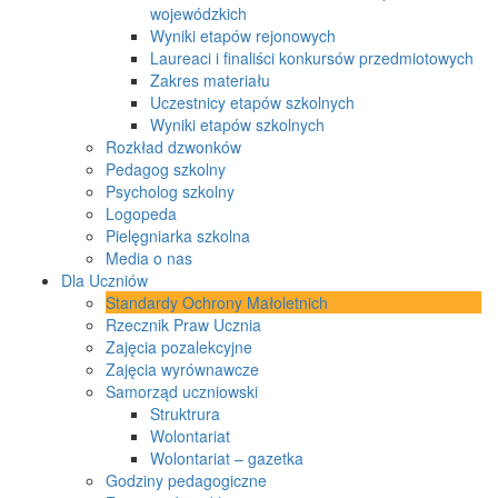
wojewódzkich
Wyniki etapów rejonowych
Laureaci i finaliści konkursów przedmiotowych
Zakres materiału
Uczestnicy etapów szkolnych
Wyniki etapów szkolnych
Rozkład dzwonków
Pedagog szkolny
Psycholog szkolny
Logopeda
Pielęgniarka szkolna
Media o nas
Dla Uczniów
Standardy Ochrony Małoletnich
Rzecznik Praw Ucznia
Zajęcia pozalekcyjne
Zajęcia wyrównawcze
Samorząd uczniowski
Struktrura
Wolontariat
Wolontariat – gazetka
Godziny pedagogiczne