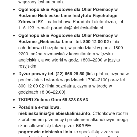
włączony jest automat).
Ogólnopolskie Pogotowie dla Ofiar Przemocy w
Rodzinie Niebieskie Linie Instytutu Psychologii
Zdrowia IPZ
– całodobowa Poradnia Telefoniczna, tel.
116 123, e-mail: poradnia@niebieskalinia.pl
Ogólnopolskie Pogotowie dla Ofiar Przemocy w
Rodzinie „Niebieska Linia” tel. 800 12 00 02
(linia
całodobowa i bezpłatna), w poniedziałki w godz. 1800–
2200 można rozmawiać z konsultantem w języku
angielskim, a we wtorki w godz. 1800–2200 w języku
rosyjskim.
Dyżur prawny tel. (22) 666 28 50
(linia płatna, czynna w
poniedziałek i wtorek w godzinach 1700–2100) oraz tel.
800 12 00 02 (linia bezpłatna, czynna w środę w
godzinach 18.00–22.00).
TKOPD Zielona Góra 68 328 08 63
Poradnia e-mailowa:
niebieskalinia@niebieskalinia.info
. Członkowie rodzin
z problemem przemocy i problemem alkoholowym mogą
skonsultować się także przez
SKYPE:
pogotowie.niebieska.linia
ze specjalistą z zakresu