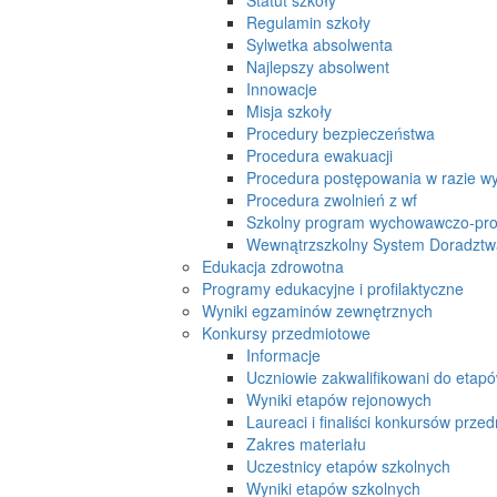
Regulamin szkoły
Sylwetka absolwenta
Najlepszy absolwent
Innowacje
Misja szkoły
Procedury bezpieczeństwa
Procedura ewakuacji
Procedura postępowania w razie w
Procedura zwolnień z wf
Szkolny program wychowawczo-prof
Wewnątrzszkolny System Doradzt
Edukacja zdrowotna
Programy edukacyjne i profilaktyczne
Wyniki egzaminów zewnętrznych
Konkursy przedmiotowe
Informacje
Uczniowie zakwalifikowani do etap
Wyniki etapów rejonowych
Laureaci i finaliści konkursów prz
Zakres materiału
Uczestnicy etapów szkolnych
Wyniki etapów szkolnych