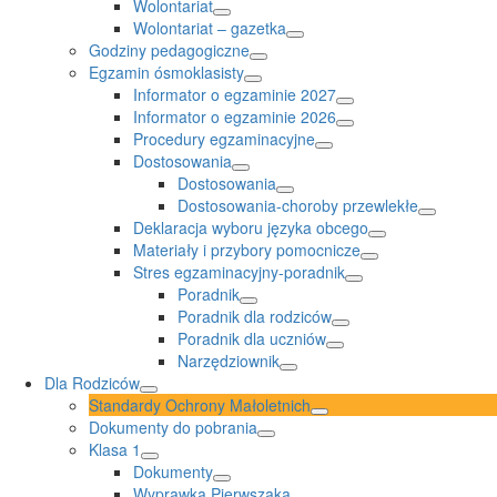
Wolontariat
Wolontariat – gazetka
Godziny pedagogiczne
Egzamin ósmoklasisty
Informator o egzaminie 2027
Informator o egzaminie 2026
Procedury egzaminacyjne
Dostosowania
Dostosowania
Dostosowania-choroby przewlekłe
Deklaracja wyboru języka obcego
Materiały i przybory pomocnicze
Stres egzaminacyjny-poradnik
Poradnik
Poradnik dla rodziców
Poradnik dla uczniów
Narzędziownik
Dla Rodziców
Standardy Ochrony Małoletnich
Dokumenty do pobrania
Klasa 1
Dokumenty
Wyprawka Pierwszaka