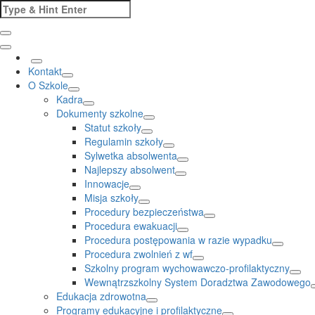
Skip
Search
to
for:
content
Kontakt
O Szkole
Kadra
Dokumenty szkolne
Statut szkoły
Regulamin szkoły
Sylwetka absolwenta
Najlepszy absolwent
Innowacje
Misja szkoły
Procedury bezpieczeństwa
Procedura ewakuacji
Procedura postępowania w razie wypadku
Procedura zwolnień z wf
Szkolny program wychowawczo-profilaktyczny
Wewnątrzszkolny System Doradztwa Zawodowego
Edukacja zdrowotna
Programy edukacyjne i profilaktyczne