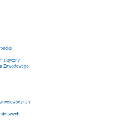
ypadku
ilaktyczny
wa Zawodowego
ów wojewódzkich
edmiotowych