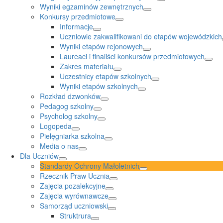
Wyniki egzaminów zewnętrznych
Konkursy przedmiotowe
Informacje
Uczniowie zakwalifikowani do etapów wojewódzkich
Wyniki etapów rejonowych
Laureaci i finaliści konkursów przedmiotowych
Zakres materiału
Uczestnicy etapów szkolnych
Wyniki etapów szkolnych
Rozkład dzwonków
Pedagog szkolny
Psycholog szkolny
Logopeda
Pielęgniarka szkolna
Media o nas
Dla Uczniów
Standardy Ochrony Małoletnich
Rzecznik Praw Ucznia
Zajęcia pozalekcyjne
Zajęcia wyrównawcze
Samorząd uczniowski
Struktrura