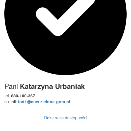
Pani
Katarzyna Urbaniak
tel.
880-100-367
e-mail:
iod1@cuw.zielona-gora.pl
Deklaracja dostępności