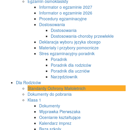
Egzamin ósmoklasisty
Informator o egzaminie 2027
Informator o egzaminie 2026
Procedury egzaminacyjne
Dostosowania
Dostosowania
Dostosowania-choroby przewlekłe
Deklaracja wyboru języka obcego
Materiały i przybory pomocnicze
Stres egzaminacyjny-poradnik
Poradnik
Poradnik dla rodziców
Poradnik dla uczniów
Narzędziownik
Dla Rodziców
Standardy Ochrony Małoletnich
Dokumenty do pobrania
Klasa 1
Dokumenty
Wyprawka Pierwszaka
Ocenianie kształtujące
Kalendarz imprez
Baza szkoły