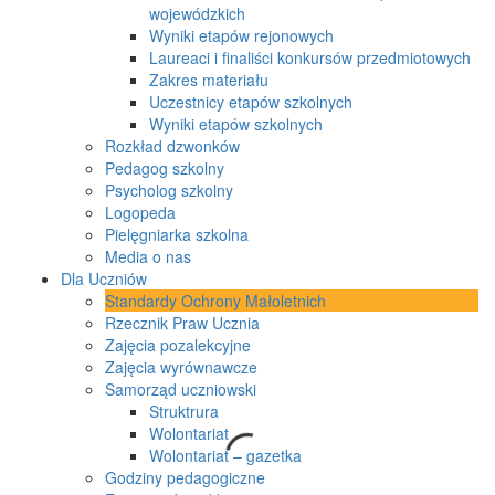
wojewódzkich
Wyniki etapów rejonowych
Laureaci i finaliści konkursów przedmiotowych
Zakres materiału
Uczestnicy etapów szkolnych
Wyniki etapów szkolnych
Rozkład dzwonków
Pedagog szkolny
Psycholog szkolny
Logopeda
Pielęgniarka szkolna
Media o nas
Dla Uczniów
Standardy Ochrony Małoletnich
Rzecznik Praw Ucznia
Zajęcia pozalekcyjne
Zajęcia wyrównawcze
Samorząd uczniowski
Struktrura
Wolontariat
Wolontariat – gazetka
Godziny pedagogiczne