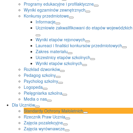
Programy edukacyjne i profilaktyczne
Wyniki egzaminów zewnętrznych
Konkursy przedmiotowe
Informacje
Uczniowie zakwalifikowani do etapów wojewódzkich
Wyniki etapów rejonowych
Laureaci i finaliści konkursów przedmiotowych
Zakres materiału
Uczestnicy etapów szkolnych
Wyniki etapów szkolnych
Rozkład dzwonków
Pedagog szkolny
Psycholog szkolny
Logopeda
Pielęgniarka szkolna
Media o nas
Dla Uczniów
Standardy Ochrony Małoletnich
Rzecznik Praw Ucznia
Zajęcia pozalekcyjne
Zajęcia wyrównawcze