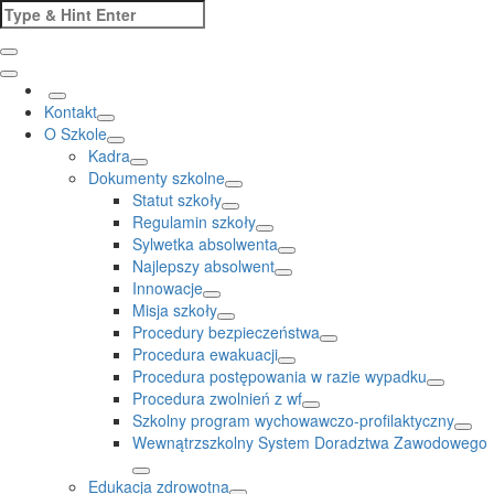
Skip
Search
to
for:
content
Kontakt
O Szkole
Kadra
Dokumenty szkolne
Statut szkoły
Regulamin szkoły
Sylwetka absolwenta
Najlepszy absolwent
Innowacje
Misja szkoły
Procedury bezpieczeństwa
Procedura ewakuacji
Procedura postępowania w razie wypadku
Procedura zwolnień z wf
Szkolny program wychowawczo-profilaktyczny
Wewnątrzszkolny System Doradztwa Zawodowego
Edukacja zdrowotna