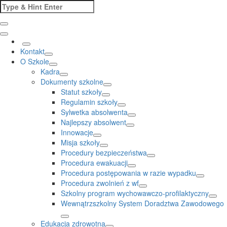
Skip
Search
to
for:
content
Kontakt
O Szkole
Kadra
Dokumenty szkolne
Statut szkoły
Regulamin szkoły
Sylwetka absolwenta
Najlepszy absolwent
Innowacje
Misja szkoły
Procedury bezpieczeństwa
Procedura ewakuacji
Procedura postępowania w razie wypadku
Procedura zwolnień z wf
Szkolny program wychowawczo-profilaktyczny
Wewnątrzszkolny System Doradztwa Zawodowego
Edukacja zdrowotna