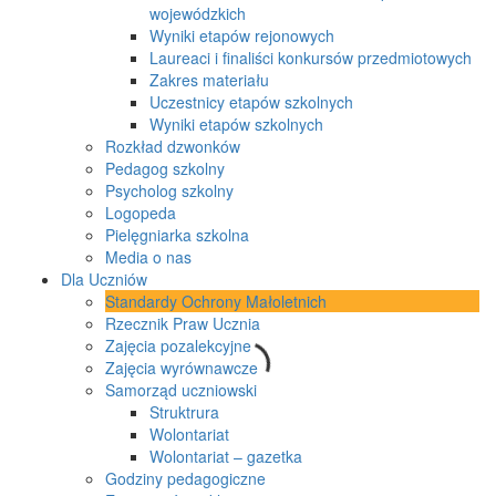
wojewódzkich
Wyniki etapów rejonowych
Laureaci i finaliści konkursów przedmiotowych
Zakres materiału
Uczestnicy etapów szkolnych
Wyniki etapów szkolnych
Rozkład dzwonków
Pedagog szkolny
Psycholog szkolny
Logopeda
Pielęgniarka szkolna
Media o nas
Dla Uczniów
Standardy Ochrony Małoletnich
Rzecznik Praw Ucznia
Zajęcia pozalekcyjne
Zajęcia wyrównawcze
Samorząd uczniowski
Struktrura
Wolontariat
Wolontariat – gazetka
Godziny pedagogiczne