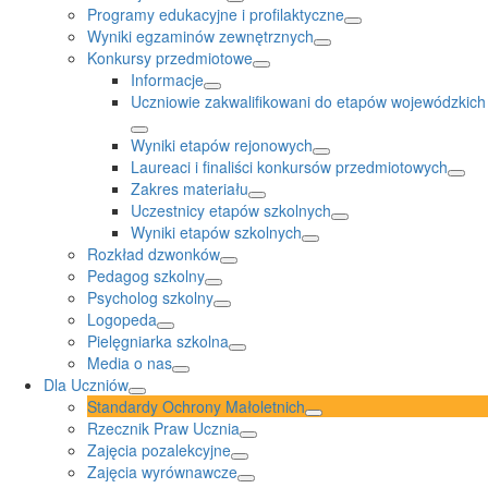
Programy edukacyjne i profilaktyczne
Wyniki egzaminów zewnętrznych
Konkursy przedmiotowe
Informacje
Uczniowie zakwalifikowani do etapów wojewódzkich
Wyniki etapów rejonowych
Laureaci i finaliści konkursów przedmiotowych
Zakres materiału
Uczestnicy etapów szkolnych
Wyniki etapów szkolnych
Rozkład dzwonków
Pedagog szkolny
Psycholog szkolny
Logopeda
Pielęgniarka szkolna
Media o nas
Dla Uczniów
Standardy Ochrony Małoletnich
Rzecznik Praw Ucznia
Zajęcia pozalekcyjne
Zajęcia wyrównawcze