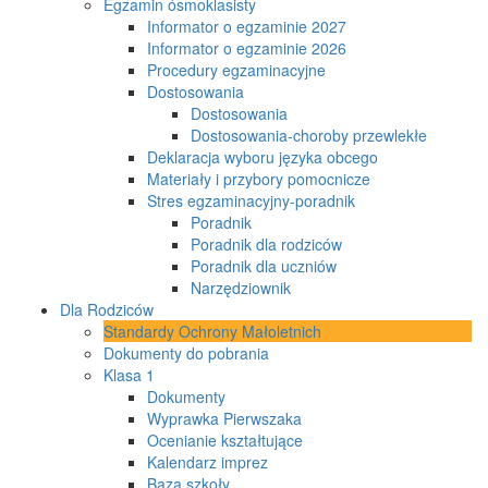
Egzamin ósmoklasisty
Informator o egzaminie 2027
Informator o egzaminie 2026
Procedury egzaminacyjne
Dostosowania
Dostosowania
Dostosowania-choroby przewlekłe
Deklaracja wyboru języka obcego
Materiały i przybory pomocnicze
Stres egzaminacyjny-poradnik
Poradnik
Poradnik dla rodziców
Poradnik dla uczniów
Narzędziownik
Dla Rodziców
Standardy Ochrony Małoletnich
Dokumenty do pobrania
Klasa 1
Dokumenty
Wyprawka Pierwszaka
Ocenianie kształtujące
Kalendarz imprez
Baza szkoły