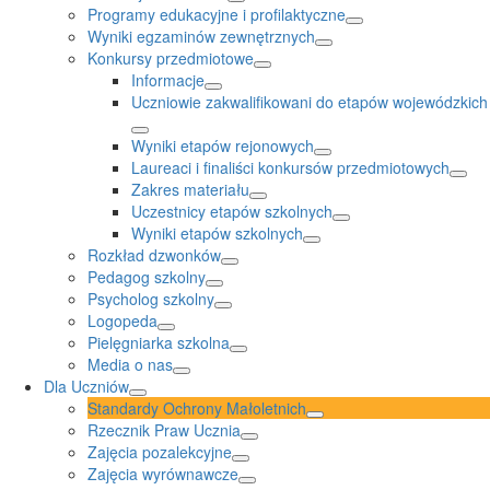
Programy edukacyjne i profilaktyczne
Wyniki egzaminów zewnętrznych
Konkursy przedmiotowe
Informacje
Uczniowie zakwalifikowani do etapów wojewódzkich
Wyniki etapów rejonowych
Laureaci i finaliści konkursów przedmiotowych
Zakres materiału
Uczestnicy etapów szkolnych
Wyniki etapów szkolnych
Rozkład dzwonków
Pedagog szkolny
Psycholog szkolny
Logopeda
Pielęgniarka szkolna
Media o nas
Dla Uczniów
Standardy Ochrony Małoletnich
Rzecznik Praw Ucznia
Zajęcia pozalekcyjne
Zajęcia wyrównawcze