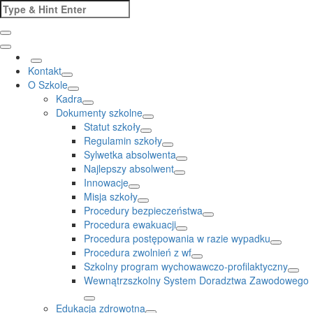
Skip
Search
to
for:
content
Kontakt
O Szkole
Kadra
Dokumenty szkolne
Statut szkoły
Regulamin szkoły
Sylwetka absolwenta
Najlepszy absolwent
Innowacje
Misja szkoły
Procedury bezpieczeństwa
Procedura ewakuacji
Procedura postępowania w razie wypadku
Procedura zwolnień z wf
Szkolny program wychowawczo-profilaktyczny
Wewnątrzszkolny System Doradztwa Zawodowego
Edukacja zdrowotna