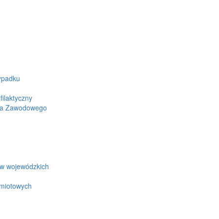
ypadku
ilaktyczny
wa Zawodowego
ów wojewódzkich
edmiotowych