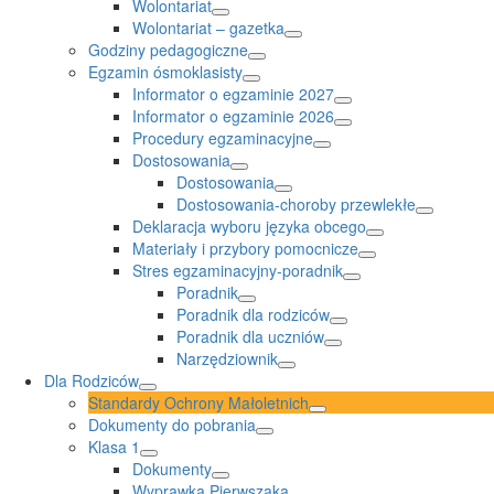
Wolontariat
Wolontariat – gazetka
Godziny pedagogiczne
Egzamin ósmoklasisty
Informator o egzaminie 2027
Informator o egzaminie 2026
Procedury egzaminacyjne
Dostosowania
Dostosowania
Dostosowania-choroby przewlekłe
Deklaracja wyboru języka obcego
Materiały i przybory pomocnicze
Stres egzaminacyjny-poradnik
Poradnik
Poradnik dla rodziców
Poradnik dla uczniów
Narzędziownik
Dla Rodziców
Standardy Ochrony Małoletnich
Dokumenty do pobrania
Klasa 1
Dokumenty
Wyprawka Pierwszaka