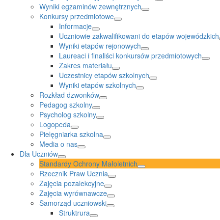
Wyniki egzaminów zewnętrznych
Konkursy przedmiotowe
Informacje
Uczniowie zakwalifikowani do etapów wojewódzkich
Wyniki etapów rejonowych
Laureaci i finaliści konkursów przedmiotowych
Zakres materiału
Uczestnicy etapów szkolnych
Wyniki etapów szkolnych
Rozkład dzwonków
Pedagog szkolny
Psycholog szkolny
Logopeda
Pielęgniarka szkolna
Media o nas
Dla Uczniów
Standardy Ochrony Małoletnich
Rzecznik Praw Ucznia
Zajęcia pozalekcyjne
Zajęcia wyrównawcze
Samorząd uczniowski
Struktrura