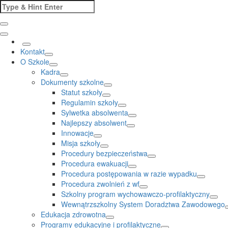
Skip
Search
to
for:
content
Kontakt
O Szkole
Kadra
Dokumenty szkolne
Statut szkoły
Regulamin szkoły
Sylwetka absolwenta
Najlepszy absolwent
Innowacje
Misja szkoły
Procedury bezpieczeństwa
Procedura ewakuacji
Procedura postępowania w razie wypadku
Procedura zwolnień z wf
Szkolny program wychowawczo-profilaktyczny
Wewnątrzszkolny System Doradztwa Zawodowego
Edukacja zdrowotna
Programy edukacyjne i profilaktyczne