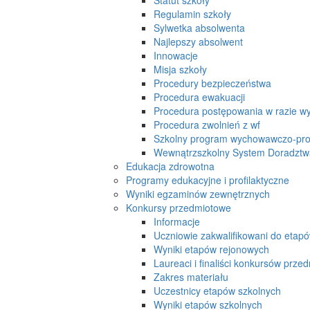
Regulamin szkoły
Sylwetka absolwenta
Najlepszy absolwent
Innowacje
Misja szkoły
Procedury bezpieczeństwa
Procedura ewakuacji
Procedura postępowania w razie w
Procedura zwolnień z wf
Szkolny program wychowawczo-prof
Wewnątrzszkolny System Doradzt
Edukacja zdrowotna
Programy edukacyjne i profilaktyczne
Wyniki egzaminów zewnętrznych
Konkursy przedmiotowe
Informacje
Uczniowie zakwalifikowani do etap
Wyniki etapów rejonowych
Laureaci i finaliści konkursów prz
Zakres materiału
Uczestnicy etapów szkolnych
Wyniki etapów szkolnych