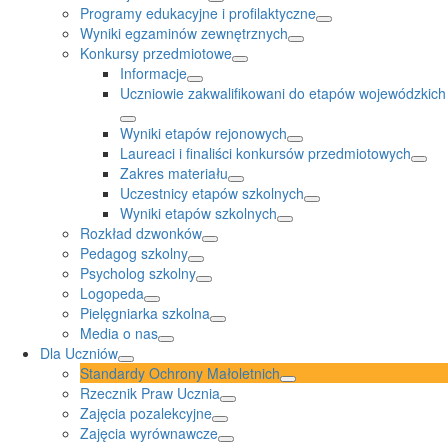
Programy edukacyjne i profilaktyczne
Wyniki egzaminów zewnętrznych
Konkursy przedmiotowe
Informacje
Uczniowie zakwalifikowani do etapów wojewódzkich
Wyniki etapów rejonowych
Laureaci i finaliści konkursów przedmiotowych
Zakres materiału
Uczestnicy etapów szkolnych
Wyniki etapów szkolnych
Rozkład dzwonków
Pedagog szkolny
Psycholog szkolny
Logopeda
Pielęgniarka szkolna
Media o nas
Dla Uczniów
Standardy Ochrony Małoletnich
Rzecznik Praw Ucznia
Zajęcia pozalekcyjne
Zajęcia wyrównawcze