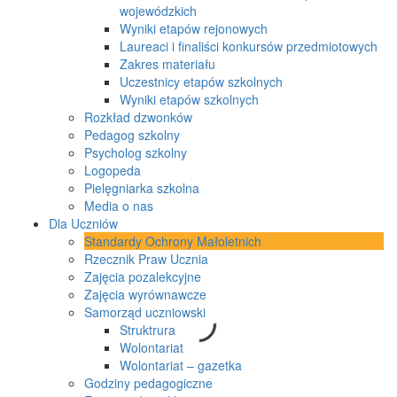
wojewódzkich
Wyniki etapów rejonowych
Laureaci i finaliści konkursów przedmiotowych
Zakres materiału
Uczestnicy etapów szkolnych
Wyniki etapów szkolnych
Rozkład dzwonków
Pedagog szkolny
Psycholog szkolny
Logopeda
Pielęgniarka szkolna
Media o nas
Dla Uczniów
Standardy Ochrony Małoletnich
Rzecznik Praw Ucznia
Zajęcia pozalekcyjne
Zajęcia wyrównawcze
Samorząd uczniowski
Struktrura
Wolontariat
Wolontariat – gazetka
Godziny pedagogiczne