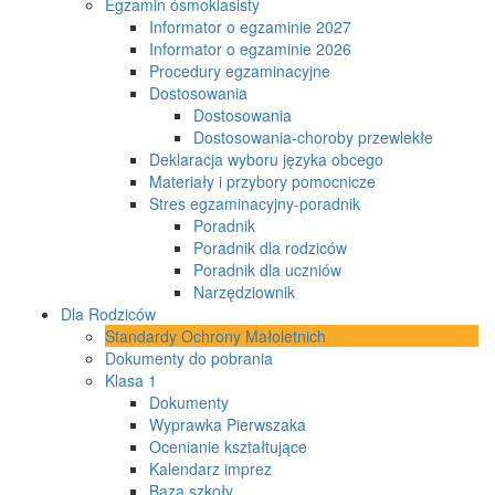
Egzamin ósmoklasisty
Informator o egzaminie 2027
Informator o egzaminie 2026
Procedury egzaminacyjne
Dostosowania
Dostosowania
Dostosowania-choroby przewlekłe
Deklaracja wyboru języka obcego
Materiały i przybory pomocnicze
Stres egzaminacyjny-poradnik
Poradnik
Poradnik dla rodziców
Poradnik dla uczniów
Narzędziownik
Dla Rodziców
Standardy Ochrony Małoletnich
Dokumenty do pobrania
Klasa 1
Dokumenty
Wyprawka Pierwszaka
Ocenianie kształtujące
Kalendarz imprez
Baza szkoły