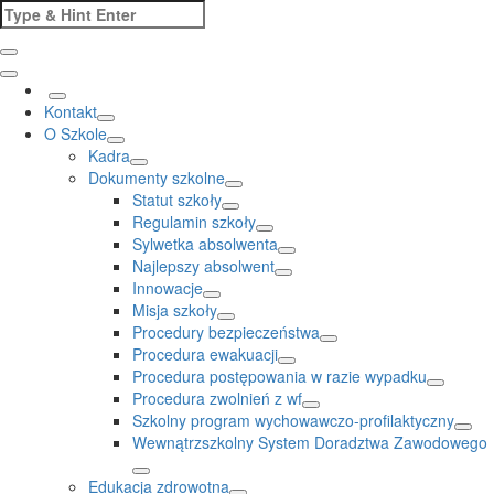
Skip
Search
to
for:
content
Kontakt
O Szkole
Kadra
Dokumenty szkolne
Statut szkoły
Regulamin szkoły
Sylwetka absolwenta
Najlepszy absolwent
Innowacje
Misja szkoły
Procedury bezpieczeństwa
Procedura ewakuacji
Procedura postępowania w razie wypadku
Procedura zwolnień z wf
Szkolny program wychowawczo-profilaktyczny
Wewnątrzszkolny System Doradztwa Zawodowego
Edukacja zdrowotna