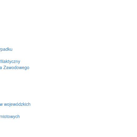
ypadku
ilaktyczny
wa Zawodowego
ów wojewódzkich
edmiotowych