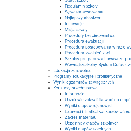
Regulamin szkoły
Sylwetka absolwenta
Najlepszy absolwent
Innowacje
Misja szkoły
Procedury bezpieczeństwa
Procedura ewakuacji
Procedura postępowania w razie w
Procedura zwolnień z wf
Szkolny program wychowawczo-prof
Wewnątrzszkolny System Doradzt
Edukacja zdrowotna
Programy edukacyjne i profilaktyczne
Wyniki egzaminów zewnętrznych
Konkursy przedmiotowe
Informacje
Uczniowie zakwalifikowani do etap
Wyniki etapów rejonowych
Laureaci i finaliści konkursów prz
Zakres materiału
Uczestnicy etapów szkolnych
Wyniki etapów szkolnych