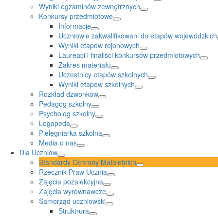
Wyniki egzaminów zewnętrznych
Konkursy przedmiotowe
Informacje
Uczniowie zakwalifikowani do etapów wojewódzkich
Wyniki etapów rejonowych
Laureaci i finaliści konkursów przedmiotowych
Zakres materiału
Uczestnicy etapów szkolnych
Wyniki etapów szkolnych
Rozkład dzwonków
Pedagog szkolny
Psycholog szkolny
Logopeda
Pielęgniarka szkolna
Media o nas
Dla Uczniów
Standardy Ochrony Małoletnich
Rzecznik Praw Ucznia
Zajęcia pozalekcyjne
Zajęcia wyrównawcze
Samorząd uczniowski
Struktrura