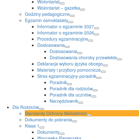
Wolontariat
Wolontariat – gazetka
Godziny pedagogiczne
Egzamin ósmoklasisty
Informator o egzaminie 2027
Informator o egzaminie 2026
Procedury egzaminacyjne
Dostosowania
Dostosowania
Dostosowania-choroby przewlekłe
Deklaracja wyboru języka obcego
Materiały i przybory pomocnicze
Stres egzaminacyjny-poradnik
Poradnik
Poradnik dla rodziców
Poradnik dla uczniów
Narzędziownik
Dla Rodziców
Standardy Ochrony Małoletnich
Dokumenty do pobrania
Klasa 1
Dokumenty
Wyprawka Pierwszaka