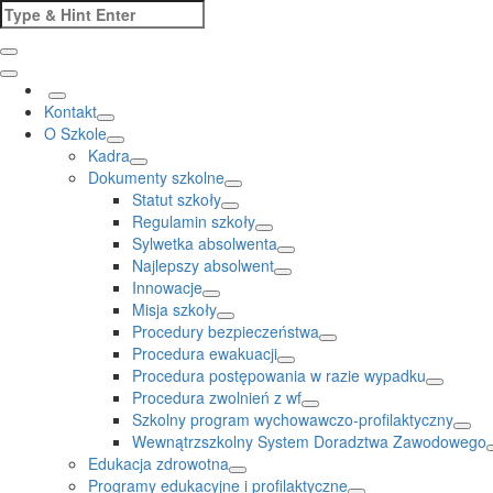
Skip
Search
to
for:
content
Kontakt
O Szkole
Kadra
Dokumenty szkolne
Statut szkoły
Regulamin szkoły
Sylwetka absolwenta
Najlepszy absolwent
Innowacje
Misja szkoły
Procedury bezpieczeństwa
Procedura ewakuacji
Procedura postępowania w razie wypadku
Procedura zwolnień z wf
Szkolny program wychowawczo-profilaktyczny
Wewnątrzszkolny System Doradztwa Zawodowego
Edukacja zdrowotna
Programy edukacyjne i profilaktyczne