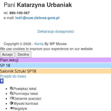
Pani
Katarzyna Urbaniak
tel.
880-100-367
e-mail:
iod1@cuw.zielona-gora.pl
Deklaracja dostępności
Copyright © 2026 -
Kenta
By WP Moose
We use cookies to improve your experience on our website
Accept
Decline
Plan lekcji
SP 18
Salonik Sztuki SP18
Przejdź do treści
Otwórz
pasek
Powiększ tekst
narzędzi
Pomniejsz tekst
Odcienie szarości
Wysoki kontrast
Negatyw