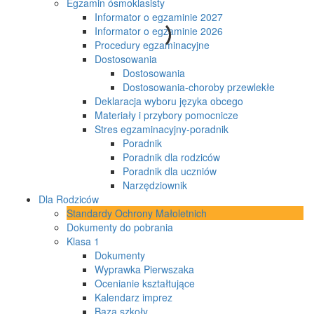
Egzamin ósmoklasisty
Informator o egzaminie 2027
Informator o egzaminie 2026
Procedury egzaminacyjne
Dostosowania
Dostosowania
Dostosowania-choroby przewlekłe
Deklaracja wyboru języka obcego
Materiały i przybory pomocnicze
Stres egzaminacyjny-poradnik
Poradnik
Poradnik dla rodziców
Poradnik dla uczniów
Narzędziownik
Dla Rodziców
Standardy Ochrony Małoletnich
Dokumenty do pobrania
Klasa 1
Dokumenty
Wyprawka Pierwszaka
Ocenianie kształtujące
Kalendarz imprez
Baza szkoły