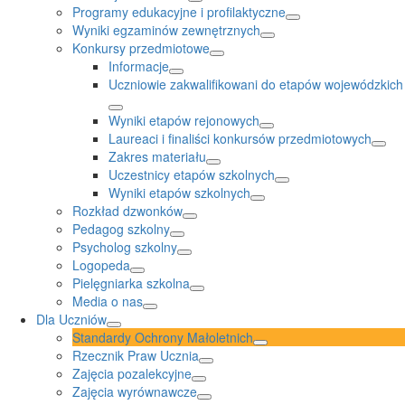
Programy edukacyjne i profilaktyczne
Wyniki egzaminów zewnętrznych
Konkursy przedmiotowe
Informacje
Uczniowie zakwalifikowani do etapów wojewódzkich
Wyniki etapów rejonowych
Laureaci i finaliści konkursów przedmiotowych
Zakres materiału
Uczestnicy etapów szkolnych
Wyniki etapów szkolnych
Rozkład dzwonków
Pedagog szkolny
Psycholog szkolny
Logopeda
Pielęgniarka szkolna
Media o nas
Dla Uczniów
Standardy Ochrony Małoletnich
Rzecznik Praw Ucznia
Zajęcia pozalekcyjne
Zajęcia wyrównawcze