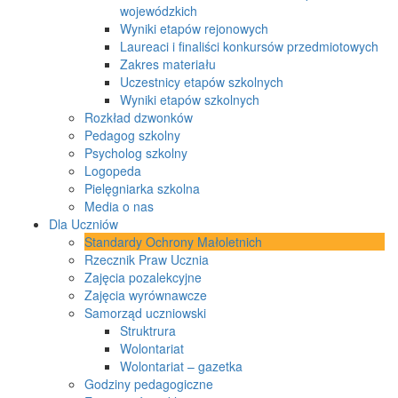
wojewódzkich
Wyniki etapów rejonowych
Laureaci i finaliści konkursów przedmiotowych
Zakres materiału
Uczestnicy etapów szkolnych
Wyniki etapów szkolnych
Rozkład dzwonków
Pedagog szkolny
Psycholog szkolny
Logopeda
Pielęgniarka szkolna
Media o nas
Dla Uczniów
Standardy Ochrony Małoletnich
Rzecznik Praw Ucznia
Zajęcia pozalekcyjne
Zajęcia wyrównawcze
Samorząd uczniowski
Struktrura
Wolontariat
Wolontariat – gazetka
Godziny pedagogiczne