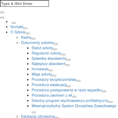
Skip
Search
to
for:
content
Kontakt
O Szkole
Kadra
Dokumenty szkolne
Statut szkoły
Regulamin szkoły
Sylwetka absolwenta
Najlepszy absolwent
Innowacje
Misja szkoły
Procedury bezpieczeństwa
Procedura ewakuacji
Procedura postępowania w razie wypadku
Procedura zwolnień z wf
Szkolny program wychowawczo-profilaktyczny
Wewnątrzszkolny System Doradztwa Zawodowego
Edukacja zdrowotna