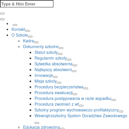
Skip
Search
to
for:
content
Kontakt
O Szkole
Kadra
Dokumenty szkolne
Statut szkoły
Regulamin szkoły
Sylwetka absolwenta
Najlepszy absolwent
Innowacje
Misja szkoły
Procedury bezpieczeństwa
Procedura ewakuacji
Procedura postępowania w razie wypadku
Procedura zwolnień z wf
Szkolny program wychowawczo-profilaktyczny
Wewnątrzszkolny System Doradztwa Zawodowego
Edukacja zdrowotna