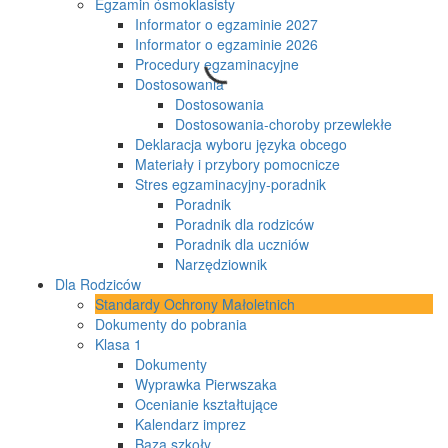
Egzamin ósmoklasisty
Informator o egzaminie 2027
Informator o egzaminie 2026
Procedury egzaminacyjne
Dostosowania
Dostosowania
Dostosowania-choroby przewlekłe
Deklaracja wyboru języka obcego
Materiały i przybory pomocnicze
Stres egzaminacyjny-poradnik
Poradnik
Poradnik dla rodziców
Poradnik dla uczniów
Narzędziownik
Dla Rodziców
Standardy Ochrony Małoletnich
Dokumenty do pobrania
Klasa 1
Dokumenty
Wyprawka Pierwszaka
Ocenianie kształtujące
Kalendarz imprez
Baza szkoły