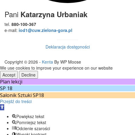
Pani
Katarzyna Urbaniak
tel.
880-100-367
e-mail:
iod1@cuw.zielona-gora.pl
Deklaracja dostępności
Copyright © 2026 -
Kenta
By WP Moose
We use cookies to improve your experience on our website
Accept
Decline
Plan lekcji
SP 18
Salonik Sztuki SP18
Przejdź do treści
Otwórz
pasek
Powiększ tekst
narzędzi
Pomniejsz tekst
Odcienie szarości
Wysoki kontrast