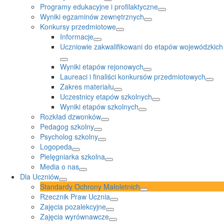
Programy edukacyjne i profilaktyczne
Wyniki egzaminów zewnętrznych
Konkursy przedmiotowe
Informacje
Uczniowie zakwalifikowani do etapów wojewódzkich
Wyniki etapów rejonowych
Laureaci i finaliści konkursów przedmiotowych
Zakres materiału
Uczestnicy etapów szkolnych
Wyniki etapów szkolnych
Rozkład dzwonków
Pedagog szkolny
Psycholog szkolny
Logopeda
Pielęgniarka szkolna
Media o nas
Dla Uczniów
Standardy Ochrony Małoletnich
Rzecznik Praw Ucznia
Zajęcia pozalekcyjne
Zajęcia wyrównawcze