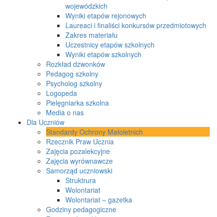
wojewódzkich
Wyniki etapów rejonowych
Laureaci i finaliści konkursów przedmiotowych
Zakres materiału
Uczestnicy etapów szkolnych
Wyniki etapów szkolnych
Rozkład dzwonków
Pedagog szkolny
Psycholog szkolny
Logopeda
Pielęgniarka szkolna
Media o nas
Dla Uczniów
Standardy Ochrony Małoletnich
Rzecznik Praw Ucznia
Zajęcia pozalekcyjne
Zajęcia wyrównawcze
Samorząd uczniowski
Struktrura
Wolontariat
Wolontariat – gazetka
Godziny pedagogiczne