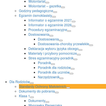
Wolontariat
Wolontariat – gazetka
Godziny pedagogiczne
Egzamin ósmoklasisty
Informator o egzaminie 2027
Informator o egzaminie 2026
Procedury egzaminacyjne
Dostosowania
Dostosowania
Dostosowania-choroby przewlekłe
Deklaracja wyboru języka obcego
Materiały i przybory pomocnicze
Stres egzaminacyjny-poradnik
Poradnik
Poradnik dla rodziców
Poradnik dla uczniów
Narzędziownik
Dla Rodziców
Standardy Ochrony Małoletnich
Dokumenty do pobrania
Klasa 1
Dokumenty
Wyprawka Pierwszaka