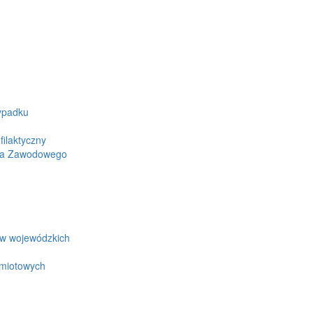
ypadku
ilaktyczny
wa Zawodowego
ów wojewódzkich
edmiotowych