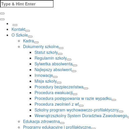
Skip
Search
to
for:
content
Kontakt
O Szkole
Kadra
Dokumenty szkolne
Statut szkoły
Regulamin szkoły
Sylwetka absolwenta
Najlepszy absolwent
Innowacje
Misja szkoły
Procedury bezpieczeństwa
Procedura ewakuacji
Procedura postępowania w razie wypadku
Procedura zwolnień z wf
Szkolny program wychowawczo-profilaktyczny
Wewnątrzszkolny System Doradztwa Zawodowego
Edukacja zdrowotna
Programy edukacyjne i profilaktyczne