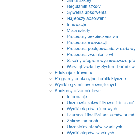
Regulamin szkoły
Sylwetka absolwenta
Najlepszy absolwent
Innowacje
Misja szkoły
Procedury bezpieczeństwa
Procedura ewakuacji
Procedura postępowania w razie w
Procedura zwolnień z wf
Szkolny program wychowawczo-prof
Wewnątrzszkolny System Doradzt
Edukacja zdrowotna
Programy edukacyjne i profilaktyczne
Wyniki egzaminów zewnętrznych
Konkursy przedmiotowe
Informacje
Uczniowie zakwalifikowani do etap
Wyniki etapów rejonowych
Laureaci i finaliści konkursów prz
Zakres materiału
Uczestnicy etapów szkolnych
Wyniki etapów szkolnych