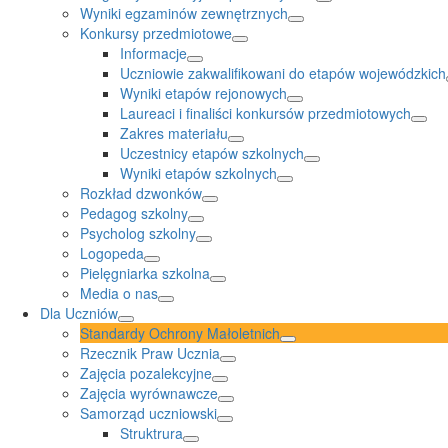
Wyniki egzaminów zewnętrznych
Konkursy przedmiotowe
Informacje
Uczniowie zakwalifikowani do etapów wojewódzkich
Wyniki etapów rejonowych
Laureaci i finaliści konkursów przedmiotowych
Zakres materiału
Uczestnicy etapów szkolnych
Wyniki etapów szkolnych
Rozkład dzwonków
Pedagog szkolny
Psycholog szkolny
Logopeda
Pielęgniarka szkolna
Media o nas
Dla Uczniów
Standardy Ochrony Małoletnich
Rzecznik Praw Ucznia
Zajęcia pozalekcyjne
Zajęcia wyrównawcze
Samorząd uczniowski
Struktrura