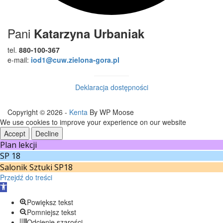
Pani
Katarzyna Urbaniak
tel.
880-100-367
e-mail:
iod1@cuw.zielona-gora.pl
Deklaracja dostępności
Copyright © 2026 -
Kenta
By WP Moose
We use cookies to improve your experience on our website
Accept
Decline
Plan lekcji
SP 18
Salonik Sztuki SP18
Przejdź do treści
Otwórz
pasek
Powiększ tekst
narzędzi
Pomniejsz tekst
Odcienie szarości