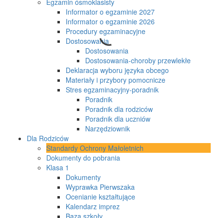
Egzamin ósmoklasisty
Informator o egzaminie 2027
Informator o egzaminie 2026
Procedury egzaminacyjne
Dostosowania
Dostosowania
Dostosowania-choroby przewlekłe
Deklaracja wyboru języka obcego
Materiały i przybory pomocnicze
Stres egzaminacyjny-poradnik
Poradnik
Poradnik dla rodziców
Poradnik dla uczniów
Narzędziownik
Dla Rodziców
Standardy Ochrony Małoletnich
Dokumenty do pobrania
Klasa 1
Dokumenty
Wyprawka Pierwszaka
Ocenianie kształtujące
Kalendarz imprez
Baza szkoły