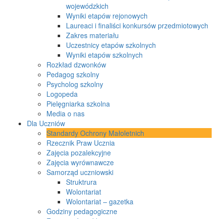
wojewódzkich
Wyniki etapów rejonowych
Laureaci i finaliści konkursów przedmiotowych
Zakres materiału
Uczestnicy etapów szkolnych
Wyniki etapów szkolnych
Rozkład dzwonków
Pedagog szkolny
Psycholog szkolny
Logopeda
Pielęgniarka szkolna
Media o nas
Dla Uczniów
Standardy Ochrony Małoletnich
Rzecznik Praw Ucznia
Zajęcia pozalekcyjne
Zajęcia wyrównawcze
Samorząd uczniowski
Struktrura
Wolontariat
Wolontariat – gazetka
Godziny pedagogiczne