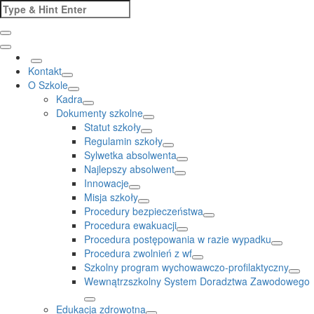
Skip
Search
to
for:
content
Kontakt
O Szkole
Kadra
Dokumenty szkolne
Statut szkoły
Regulamin szkoły
Sylwetka absolwenta
Najlepszy absolwent
Innowacje
Misja szkoły
Procedury bezpieczeństwa
Procedura ewakuacji
Procedura postępowania w razie wypadku
Procedura zwolnień z wf
Szkolny program wychowawczo-profilaktyczny
Wewnątrzszkolny System Doradztwa Zawodowego
Edukacja zdrowotna