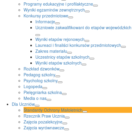
Programy edukacyjne i profilaktyczne
Wyniki egzaminów zewnętrznych
Konkursy przedmiotowe
Informacje
Uczniowie zakwalifikowani do etapów wojewódzkich
Wyniki etapów rejonowych
Laureaci i finaliści konkursów przedmiotowych
Zakres materiału
Uczestnicy etapów szkolnych
Wyniki etapów szkolnych
Rozkład dzwonków
Pedagog szkolny
Psycholog szkolny
Logopeda
Pielęgniarka szkolna
Media o nas
Dla Uczniów
Standardy Ochrony Małoletnich
Rzecznik Praw Ucznia
Zajęcia pozalekcyjne
Zajęcia wyrównawcze