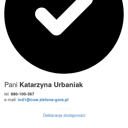
Pani
Katarzyna Urbaniak
tel.
880-100-367
e-mail:
iod1@cuw.zielona-gora.pl
Deklaracja dostępności