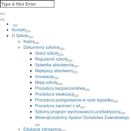
Skip
Search
to
for:
content
Kontakt
O Szkole
Kadra
Dokumenty szkolne
Statut szkoły
Regulamin szkoły
Sylwetka absolwenta
Najlepszy absolwent
Innowacje
Misja szkoły
Procedury bezpieczeństwa
Procedura ewakuacji
Procedura postępowania w razie wypadku
Procedura zwolnień z wf
Szkolny program wychowawczo-profilaktyczny
Wewnątrzszkolny System Doradztwa Zawodowego
Edukacja zdrowotna