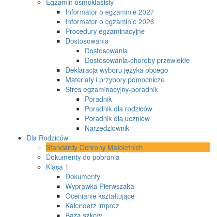
Egzamin ósmoklasisty
Informator o egzaminie 2027
Informator o egzaminie 2026
Procedury egzaminacyjne
Dostosowania
Dostosowania
Dostosowania-choroby przewlekłe
Deklaracja wyboru języka obcego
Materiały i przybory pomocnicze
Stres egzaminacyjny-poradnik
Poradnik
Poradnik dla rodziców
Poradnik dla uczniów
Narzędziownik
Dla Rodziców
Standardy Ochrony Małoletnich
Dokumenty do pobrania
Klasa 1
Dokumenty
Wyprawka Pierwszaka
Ocenianie kształtujące
Kalendarz imprez
Baza szkoły