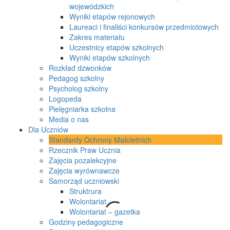
wojewódzkich
Wyniki etapów rejonowych
Laureaci i finaliści konkursów przedmiotowych
Zakres materiału
Uczestnicy etapów szkolnych
Wyniki etapów szkolnych
Rozkład dzwonków
Pedagog szkolny
Psycholog szkolny
Logopeda
Pielęgniarka szkolna
Media o nas
Dla Uczniów
Standardy Ochrony Małoletnich
Rzecznik Praw Ucznia
Zajęcia pozalekcyjne
Zajęcia wyrównawcze
Samorząd uczniowski
Struktrura
Wolontariat
Wolontariat – gazetka
Godziny pedagogiczne