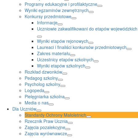
Programy edukacyjne i profilaktyczne
Wyniki egzaminów zewnętrznych
Konkursy przedmiotowe
Informacje
Uczniowie zakwalifikowani do etapów wojewódzkich
Wyniki etapów rejonowych
Laureaci i finaliści konkursów przedmiotowych
Zakres materiału
Uczestnicy etapów szkolnych
Wyniki etapów szkolnych
Rozkład dzwonków
Pedagog szkolny
Psycholog szkolny
Logopeda
Pielęgniarka szkolna
Media o nas
Dla Uczniów
Standardy Ochrony Małoletnich
Rzecznik Praw Ucznia
Zajęcia pozalekcyjne
Zajęcia wyrównawcze