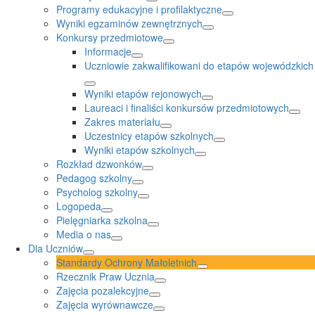
Programy edukacyjne i profilaktyczne
Wyniki egzaminów zewnętrznych
Konkursy przedmiotowe
Informacje
Uczniowie zakwalifikowani do etapów wojewódzkich
Wyniki etapów rejonowych
Laureaci i finaliści konkursów przedmiotowych
Zakres materiału
Uczestnicy etapów szkolnych
Wyniki etapów szkolnych
Rozkład dzwonków
Pedagog szkolny
Psycholog szkolny
Logopeda
Pielęgniarka szkolna
Media o nas
Dla Uczniów
Standardy Ochrony Małoletnich
Rzecznik Praw Ucznia
Zajęcia pozalekcyjne
Zajęcia wyrównawcze