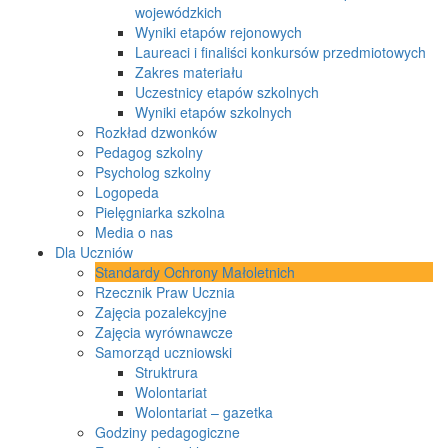
wojewódzkich
Wyniki etapów rejonowych
Laureaci i finaliści konkursów przedmiotowych
Zakres materiału
Uczestnicy etapów szkolnych
Wyniki etapów szkolnych
Rozkład dzwonków
Pedagog szkolny
Psycholog szkolny
Logopeda
Pielęgniarka szkolna
Media o nas
Dla Uczniów
Standardy Ochrony Małoletnich
Rzecznik Praw Ucznia
Zajęcia pozalekcyjne
Zajęcia wyrównawcze
Samorząd uczniowski
Struktrura
Wolontariat
Wolontariat – gazetka
Godziny pedagogiczne