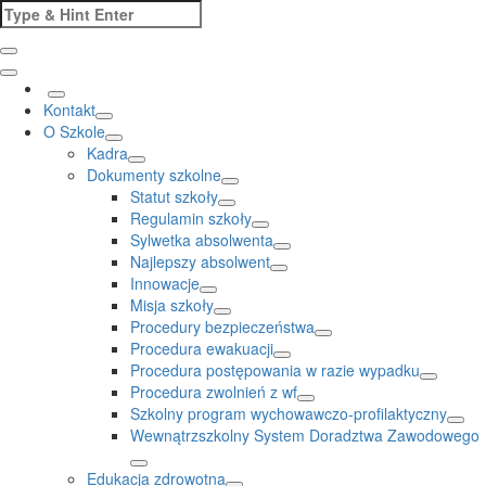
Skip
Search
to
for:
content
Kontakt
O Szkole
Kadra
Dokumenty szkolne
Statut szkoły
Regulamin szkoły
Sylwetka absolwenta
Najlepszy absolwent
Innowacje
Misja szkoły
Procedury bezpieczeństwa
Procedura ewakuacji
Procedura postępowania w razie wypadku
Procedura zwolnień z wf
Szkolny program wychowawczo-profilaktyczny
Wewnątrzszkolny System Doradztwa Zawodowego
Edukacja zdrowotna