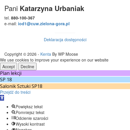
Pani
Katarzyna Urbaniak
tel.
880-100-367
e-mail:
iod1@cuw.zielona-gora.pl
Deklaracja dostępności
Copyright © 2026 -
Kenta
By WP Moose
We use cookies to improve your experience on our website
Accept
Decline
Plan lekcji
SP 18
Salonik Sztuki SP18
Przejdź do treści
Otwórz
pasek
Powiększ tekst
narzędzi
Pomniejsz tekst
Odcienie szarości
Wysoki kontrast
Negatyw