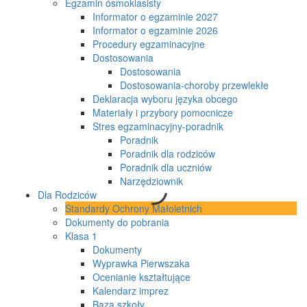
Egzamin ósmoklasisty
Informator o egzaminie 2027
Informator o egzaminie 2026
Procedury egzaminacyjne
Dostosowania
Dostosowania
Dostosowania-choroby przewlekłe
Deklaracja wyboru języka obcego
Materiały i przybory pomocnicze
Stres egzaminacyjny-poradnik
Poradnik
Poradnik dla rodziców
Poradnik dla uczniów
Narzędziownik
Dla Rodziców
Standardy Ochrony Małoletnich
Dokumenty do pobrania
Klasa 1
Dokumenty
Wyprawka Pierwszaka
Ocenianie kształtujące
Kalendarz imprez
Baza szkoły